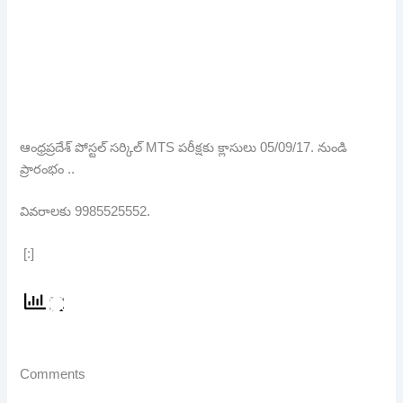
ఆంధ్రప్రదేశ్ పోస్టల్ సర్కిల్ MTS పరీక్షకు క్లాసులు 05/09/17. నుండి
ప్రారంభం ..
వివరాలకు 9985525552.
[:]
Comments