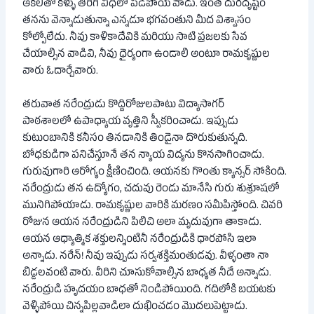
ఆకలితో కళ్ళు తిరిగి వీధిలో పడిపోయే వాడు. ఇంత దురదృష్టం
తనను వెన్నాడుతున్నా ఎన్నడూ భగవంతుని మీద విశ్వాసం
కోల్పోలేదు. నీవు కాళికాదేవికి మరియు సాటి ప్రజలకు సేవ
చేయాల్సిన వాడివి, నీవు ధైర్యంగా ఉండాలి అంటూ రామకృష్ణుల
వారు ఓదార్చేవారు.
తరువాత నరేంద్రుడు కొద్దిరోజులపాటు విద్యాసాగర్
పాఠశాలలో ఉపాధ్యాయ వృత్తిని స్వీకరించాడు. ఇప్పుడు
కుటుంబానికి కనీసం తినడానికి తిండైనా దొరుకుతున్నది.
బోధకుడిగా పనిచేస్తూనే తన న్యాయ విద్యను కొనసాగించాడు.
గురువుగారి ఆరోగ్యం క్షీణించింది. ఆయనకు గొంతు క్యాన్సర్ సోకింది.
నరేంద్రుడు తన ఉద్యోగం, చదువు రెండు మానేసి గురు శుశ్రూషలో
మునిగిపోయాడు. రామకృష్ణుల వారికి మరణం సమీపిస్తోంది. చివరి
రోజున ఆయన నరేంద్రుడిని పిలిచి అలా మృదువుగా తాకాడు.
ఆయన ఆధ్యాత్మిక శక్తులన్నింటినీ నరేంద్రుడికి ధారపోసి ఇలా
అన్నాడు. నరేన్! నీవు ఇప్పుడు సర్వశక్తిమంతుడవు. వీళ్ళంతా నా
బిడ్డలవంటి వారు. వీరిని చూసుకోవాల్సిన బాధ్యత నీదే అన్నాడు.
నరేంద్రుడి హృదయం బాధతో నిండిపోయింది. గదిలోకి బయటకు
వెళ్ళిపోయి చిన్నపిల్లవాడిలా దుఖించడం మొదలుపెట్టాడు.