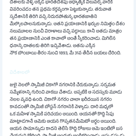
దేశాలకు వెళ్ళి అక్కడ భారతదేశపు ఆధ్యాత్మిక విలువల్ని వారికి
వివరించడం తన ప్రథమ కర్తవ్యంగా పెట్టుకున్నాడు. తరువాత
స్వదేశానికి తిరిగి వచ్చి నిదురపోతున్న భారతజాతిని
మేల్కొలపాలనుకున్నాడు. అతని ప్రయాణానికి ఖర్చుల నిమిత్తం దేశం
నలుమూలల నుంచీ విరాళాలు వచ్చి పడ్డాయి. కానీ అతడు మాత్రం
తన ప్రయాణానికి ఎంత కావాలో అంతే స్వీకరించాడు. మిగిలిన
ధనాన్ని దాతలకు తిరిగి ఇచ్చివేశాడు. అతను ఎక్కిన
నౌక బొంబాయి తీరం నుంచి 1893, మే 31వ తేదీన బయలు దేరింది.
విదేశాలలో
జులై నెలలో స్వామీజీ చికాగో నగరానికి చేరుకున్నాడు. సర్వమత
సమ్మేళనాన్ని గురించి వాకబు చేశాడు. అప్పటికి ఆ సదస్సుకు మూడు
నెలల వ్యవధి ఉంది. చికాగో నగరం చాలా ఖరీదయిన నగరం
కావడంతో స్వామీజీ బోస్టన్ నగరానికి వెళ్ళాడు. దారి మధ్యలో
ఒక మహిళ స్వామికి పరిచయం అయింది. ఆయనతో కొద్ది సేపు
మాట్లాడగానే ఆమెకు ఆయన గొప్పతనమేమిటో అర్థం అయింది.
ఆయన సామాన్యుడు కాదని తెలిసి కొద్ది రోజులు ఆమె ఇంటిలో బస