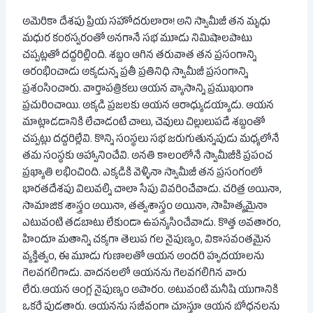
అమెరికా దేశపు ప్రియ సహోదరులారా! అని స్వామీజీ తన మృధు
మధుర కంఠస్వరంతో అనగానే సభ మూడు నిమిషాలపాటు
చప్పట్లతో దద్దరిల్లింది. శబ్దం ఆగిన తరువాత తన ప్రసంగాన్ని
ఆరంభించాడు అక్కడున్న ప్రతీ ప్రతినిధి స్వామీజీ ప్రసంగాన్ని
ప్రశంసించారు. వార్తాపత్రికలు ఆయన వ్యాసాన్ని ప్రముఖంగా
ప్రచురించాయి. అక్కడి ప్రజలకు ఆయన ఆరాధ్యుడయ్యాడు. ఆయన
మాట్లాడడానికి లేచాడంటే చాలు, చెవులు చిల్లులుపడే శబ్దంతో
చప్పట్లు దద్దరిల్లేవి. కొన్ని సంస్థలు సభ జరుగుతున్నపుడు మధ్యలోనే
తమ సంస్థకు ఆహ్వానించేవి. అనతి కాలంలోనే స్వామీజీకి ప్రపంచ
ప్రఖ్యాతి లభించింది. ఎక్కడికి వెళ్ళినా స్వామీజీ తన ప్రసంగంలో
భారతదేశపు విలువల్ని చాలా సేపు వివరించేవాడు. చరిత్ర అయినా,
సామాజిక శాస్త్రం అయినా, తత్వశాస్త్రం అయినా, సాహిత్యమైనా
ఎటువంటి తడబాటు లేకుండా ఉపన్యసించేవాడు. కొత్త అవతారం,
హిందూ మతాన్ని చక్కగా తెలుప గల నైపుణ్యం, వికాసవంతమైన
వ్యక్తిత్వం, ఈ మూడు గుణాలతో ఆయన అందరి హృదయాలను
గెలవగలిగాడు. వాదనలలో ఆయనను గెలవగలిగిన వారు
లేరు.ఆయన ఆంగ్ల నైపుణ్యం అపారం. అటువంటి మనీషి యుగానికి
ఒకరే పుడతారు. ఆయనను సజీవంగా చూస్తూ ఆయన బోధనలను