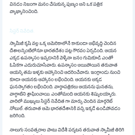
వినడం నిజంగా మనం చేసుకున్న పుణ్యం అని ఒక పత్రిక
వ్యాఖ్యానించింది.
సిస్టర్ నివేదిత.
స్వామీజీ కృషి వల్ల ఒక్క అమెరికాలోనే కాకుండా అభివృద్ధి చెందిన
దేశాలన్నింటిలోనూ భారతదేశం పట్ల గౌరవం ఏర్పడింది. ఆయన
ఎక్కడ ఉపన్యాసం ఇవ్వడానికి వెళ్ళినా జనం గుమికూడి ఎంతో
ఓపికగా ఎదురుచూసేవారు. ఉపన్యాసం అయిపోయిన తరువాత
ఆయన్ని తమ ఇళ్ళకు ఆహ్వానించి ఆదరించేవారు. ఇంగ్లాండు నుంచి
కూడా ఆయనకు ఆహ్వానం లభించింది. ఆయనకు అక్కడ
ఘనస్వాగతం లభించింది. వార్తాపత్రికలు ఆయనను ఘనతను,
వాగ్ధాటిని శ్లాఘించాయి. ఎంతోమంది ఆయనకు శిష్యులయ్యారు.
వారిలో ముఖ్యులు సిస్టర్ నివేదిత గా మార్పు చెందిన మార్గరెట్
నోబుల్. తరువాత ఆమె భారతదేశానికి వచ్చి ఇక్కడే ఉండిపోవడం
జరిగింది.
నాలుగు సంవత్సరాల పాటు విదేశీ పర్యటన తరువాత స్వామీజీ తిరిగి