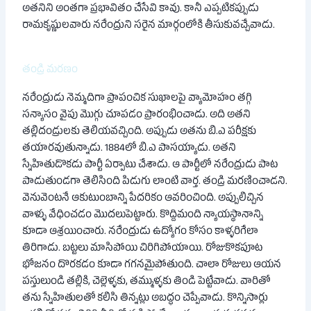
అతనిని అంతగా ప్రభావితం చేసేవి కావు. కానీ ఎప్పటికప్పుడు
రామకృష్ణులవారు నరేంద్రుని సరైన మార్గంలోకి తీసుకువచ్చేవాడు.
తండ్రి మరణం
నరేంద్రుడు నెమ్మదిగా ప్రాపంచిక సుఖాలపై వ్యామోహం తగ్గి
సన్యాసం వైపు మొగ్గు చూపడం ప్రారంభించాడు. అది అతని
తల్లిదండ్రులకు తెలియవచ్చింది. అప్పుడు అతను బి.ఎ పరీక్షకు
తయారవుతున్నాడు. 1884లో బి.ఎ పాసయ్యాడు. అతని
స్నేహితుడొకడు పార్టీ ఏర్పాటు చేశాడు. ఆ పార్టీలో నరేంద్రుడు పాట
పాడుతుండగా తెలిసింది పిడుగు లాంటి వార్త. తండ్రి మరణించాడని.
వెనువెంటనే ఆకుటుంబాన్ని పేదరికం ఆవరించింది. అప్పులిచ్చిన
వాళ్ళు వేధించడం మొదలుపెట్టారు. కొద్దిమంది న్యాయస్థానాన్ని
కూడా ఆశ్రయించారు. నరేంద్రుడు ఉద్యోగం కోసం కాళ్ళరిగేలా
తిరిగాడు. బట్టలు మాసిపోయి చిరిగిపోయాయి. రోజుకొకపూట
భోజనం దొరకడం కూడా గగనమైపోతుంది. చాలా రోజులు ఆయన
పస్తులుండి తల్లికి, చెల్లెళ్ళకు, తమ్ముళ్ళకు తిండి పెట్టేవాడు. వారితో
తను స్నేహితులతో కలిసి తిన్నట్లు అబద్ధం చెప్పేవాడు. కొన్నిసార్లు