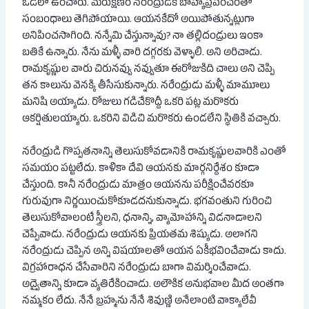
ఒడిలో ఉంచారు. మరుక్షణం నరేంద్రుడికి బాహ్యప్రపంచంతో
సంబంధాలు తెగిపోయాయి. ఆయనకేదో అయిపోతున్నట్లుగా
అనిపించసాగింది. నన్నేమి చేస్తున్నావు? నా తల్లిదండ్రులు ఇంకా
బతికే ఉన్నారు. నేను మళ్ళీ వారి దగ్గరకు వెళ్ళాలి. అని అరిచాడు.
రామకృష్ణుల వారు చిరునవ్వు నవ్వుతూ ఈరోజుకిది చాలు అని చెప్పి
తన కాలును వెనక్కి తీసేసుకున్నారు. నరేంద్రుడు మళ్ళీ మామూలు
మనిషి అయ్యాడు. రోజులు గడిచేకొద్దీ ఒకరి పట్ల మరొకరు
ఆకర్షితులయ్యారు. ఒకరిని విడిచి మరొకరు ఉండలేని స్థితికి వచ్చారు.
నరేంద్రుడి గొప్పతనాన్ని తెలుసుకోవడానికి రామకృష్ణులవారికి ఎంతో
సమయం పట్టలేదు. కాళికా దేవి ఆయనకు మార్గనిర్దేశం కూడా
చేస్తుంది. కానీ నరేంద్రుడు మాత్రం ఆయనను పరీక్షించేవరకూ
గురువుగా నిర్ణయించుకోకూడదనుకున్నాడు. భగవంతుని గురించి
తెలుసుకోవాలంటే స్త్రీలని, ధనాన్ని, వ్యామోహాన్ని విడనాడాలని
చెప్పేవాడు. నరేంద్రుడు ఆయనకు ప్రియతమ శిష్యుడు. అలాగని
నరేంద్రుడు చెప్పిన అన్ని విషయాలతో ఆయన ఏకీభవించేవాడు కాదు.
విగ్రహారాధన చేసేవారిని నరేంద్రుడు బాగా విమర్శించేవాడు.
అద్వైతాన్ని కూడా వ్యతిరేకించాడు. అలౌకిక అనుభవాల మీద అంతగా
నమ్మకం లేదు. నేనే బ్రహ్మను నేనే శివుణ్ణి అనేలాంటి వాక్యాలేవీ