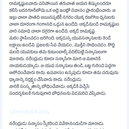
రామకృష్ణులవారు చనిపోయిన తరువాత ఆయన శిష్యులందరూ
కలిసి బరనగూర్‌లోమి ఒక అద్దె ఇంట్లో నివాసం ప్రారంభించారు. ఆ
ఇల్లు చాలా పాతది అయినప్పటికీ నగరం యొక్క రణగొణ ధ్వనులకు
చాలా దూరంగా గంగానది ఒడ్డున ఉండేది. అక్కడినుండి రామకృష్ణుల
వారి సమాధి చాలా దగ్గరగా ఉండేది. అక్కడే రామకృష్ణ
మఠం స్థాపించడం జరిగింది. అక్కడున్న యువసన్యాసులకు రెండే
లక్ష్యాలు ఉండేవి. ప్రజలకు సేవ చేయడం , ముక్తిని సాధించడం. కొద్ది
మంది యువకులు తమ కుటుంబాల్ని వదిలిపెట్టి సన్యాసులుగా
మారారు. నరేంద్రుడు కూడా సన్యాసిగా మారి ఆ మఠానికి
నాయకుడయ్యాడు. ఆ యువ సన్యాసులు తిండి, బట్ట గురించి పెద్దగా
ఆలోచించేవారు కాదు. ఉపవాసం ఉన్నపుడు కూడా తమ చదువును
ధ్యానాన్ని నిర్లక్ష్యం చేసేవారు కాదు. నరేంద్రుడు
వారికి సంస్కృతాన్ని బోధించేవాడు. అక్కడికి విచ్చేసే
సందర్శకులకి గురువుగారి బోధనలను విడమరిచి చెప్పేవాడు.
వివేకానందుడిగా మార్పు
నరేంద్రుడు సన్యాసం స్వీకరించి వివేకానందుడిగా మారాడు.