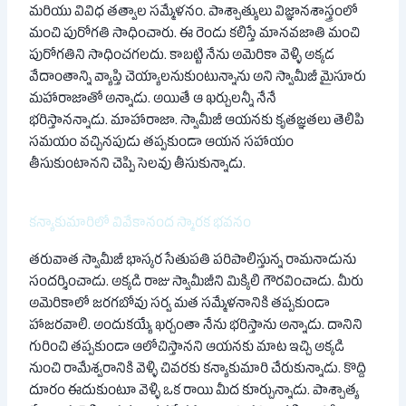
మరియు వివిధ తత్వాల సమ్మేళనం. పాశ్చాత్యులు విజ్ఞానశాస్త్రంలో
మంచి పురోగతి సాధించారు. ఈ రెండు కలిస్తే మానవజాతి మంచి
పురోగతిని సాధించగలదు. కాబట్టి నేను అమెరికా వెళ్ళి అక్కడ
వేదాంతాన్ని వ్యాప్తి చెయ్యాలనుకుంటున్నాను అని స్వామీజీ మైసూరు
మహారాజాతో అన్నాడు. అయితే ఆ ఖర్చులన్నీ నేనే
భరిస్తానన్నాడు. మాహారాజా. స్వామీజీ ఆయనకు కృతజ్ఞతలు తెలిపి
సమయం వచ్చినపుడు తప్పకుండా ఆయన సహాయం
తీసుకుంటానని చెప్పి సెలవు తీసుకున్నాడు.
కన్యాకుమారిలో వివేకానంద స్మారక భవనం
తరువాత స్వామీజీ భాస్కర సేతుపతి పరిపాలిస్తున్న రామనాడును
సందర్శించాడు. అక్కడి రాజు స్వామీజీని మిక్కిలి గౌరవించాడు. మీరు
అమెరికాలో జరగబోవు సర్వ మత సమ్మేళనానికి తప్పకుండా
హాజరవాలి. అందుకయ్యే ఖర్చంతా నేను భరిస్తాను అన్నాడు. దానిని
గురించి తప్పకుండా ఆలోచిస్తానని ఆయనకు మాట ఇచ్చి అక్కడి
నుంచి రామేశ్వరానికి వెళ్ళి చివరకు కన్యాకుమారి చేరుకున్నాడు. కొద్ది
దూరం ఈదుకుంటూ వెళ్ళి ఒక రాయి మీద కూర్చున్నాడు. పాశ్చాత్య