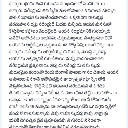
ఉన్నారు. భగవంతుని గురించిన సంభాషణలో మునిగిపోయి
ఉన్నారు. నరేంద్రుడు తన స్నేహితులతోపాటు ఒక మూలన కూర్చుని
వారి సంభాషణను ఆలకించసాగాడు. ఒక్కసారిగా రామకృష్ణ
పరమహంస దృష్టి నరేంద్రుడి మీదకు మళ్ళింది. ఆయన మనసులో
కొద్దిపాటి కల్లోలం మొదలైంది. ఆయన సంభ్రమానికి గురయ్యారు.
ఏవేవో ఆలోచనలు ఆయనను చుట్టుముట్టాయి. పాతజ్ఞాపకాలేవో
ఆయనను తట్టిలేపుతున్నట్లుగా ఉంది. కొద్ది సేపు అలాగే నిశ్చలంగా
ఉన్నాడు. నరేంద్రుడు ఆకర్షణీయమైన రూపం, మెరుస్తున్న కళ్ళు
ఆయనను ఆశ్చర్యానికి గురి చేశాయి. నువ్వు పాడగలవా? అని
నరేంద్రుడిని ప్రశ్నించాడు. అప్పుడు నరేంద్రుడు తమ మృధు
మధురమైన కంఠంతో రెండు బెంగాలీ పాటలు గానం చేశాడు. ఆయన
ఆ పాటలు వినగానే అదోవిధమైన తాద్యాత్మత (“ట్రాన్స్”) లోకి
వెళ్ళిపోయాడు. కొద్ది సేపటి తరువాత నరేంద్రుడిని తన గదికి
తీసుకువెళ్ళాడు. చిన్నగా నరేంద్రుడి భుజం మీద తట్టి, ఆయనతో ఇలా
అన్నాడు. ఇంత ఆలస్యమైందేమి? ఇన్ని రోజులుగా నీ కోసం చూసి
చూసి అలసి పోతున్నాను. నా అనుభావలన్నింటినీ ఒక సరైన వ్యక్తితో
పంచుకోవాలనుకున్నాను. నీవు సామాన్యుడవు కావు. సాక్షాత్తు
భువికి దిగివచ్చిన దైవ స్వరూపుడవు. నీ గురించి నేనెంతగా
తపించానో తెలుసా? అంటూ కళ్ళనీళ్ళ పర్యంతమయ్యాడు.