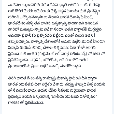
వాదనల ద్వారా పరిచయము చేసిన ఖ్యాతి అతనికి ఉంది. గురువు
గారి కోరిక మేరకు అమెరికాకు వెళ్ళి అక్కడ హిందూ మత ప్రాశస్త్యం
గురించి ఎన్నో ఉపన్యాసాలు చేశాడు.భారతదేశాన్ని ప్రేమించి,
భారతదేశం మళ్ళి తన ప్రాచీన ఔన్నత్యాన్ని పోందాలని ఆశించిన
వారిలో ముఖ్యులు స్వామి వివేకానందా. అతని వాగ్ధాటికి ముగ్ధులైన
అమెరికా ప్రజానీకం బ్రహ్మరధం పట్టింది. ఎంతో మంది అతనికి
శిష్యులయ్యారు. పాశ్చాత్య దేశాలలోకి అడుగు పెట్టిన మొదటి హిందూ
సన్యాసి ఈయనే. తూర్పు దేశాల తత్త్వమును షికాగోలో జరిగిన
ప్రపంచ మత జాతర (పార్లమెంట్ ఆఫ్ వరల్డ్ రెలిజియన్స్) లో 1893 లో
ప్రవేశపెట్టాడు. అక్కడే షికాగోలోను, అమెరికాలోని ఇతర
ప్రాంతాలలోను ప్రజల అభిమానాన్ని చూరగొన్నాడు.
తిరిగి భారత దేశం వచ్చి రామకృష్ణ మఠాన్ని స్థాపించి దీని ద్వారా
భారత యువతకు దిశా నిర్దేశం చేశాడు. ముప్పై తొమ్మిది ఏళ్ళ వయసు
లోనే మరణించాడు. ఆయన చేసిన సేవలకు గుర్తింపుగా భారత
ప్రభుత్వం ఆయన జన్మదినాన్ని “జాతీయ యువజన దినోత్సవం”
గా1984 లో ప్రకటించింది.