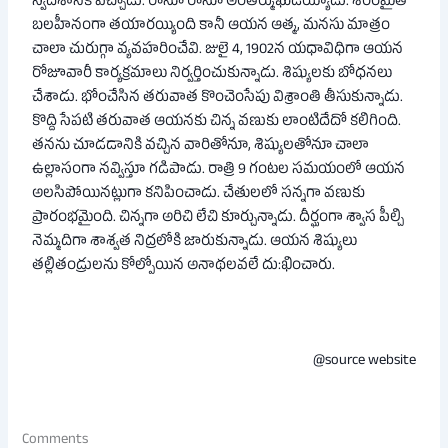
స్వదేశానికి వచ్చాడు. రానూ రానూ అంతర్ముఖుడయ్యాడు. శరీరమైతే
బలహీనంగా తయారయ్యింది కానీ ఆయన ఆత్మ, మనసు మాత్రం
చాలా చురుగ్గా వ్యవహరించేవి. జులై 4, 1902న యధావిధిగా ఆయన
రోజూవారీ కార్యక్రమాలు నిర్వర్తించుకున్నాడు. శిష్యులకు బోధనలు
చేశాడు. భోంచేసిన తరువాత కొంచెంసేపు విశ్రాంతి తీసుకున్నాడు.
కొద్ది సేపటి తరువాత ఆయనకు చిన్న వణుకు లాంటిదేదో కలిగింది.
తనను చూడడానికి వచ్చిన వారితోనూ, శిష్యులతోనూ చాలా
ఉల్లాసంగా నవ్విస్తూ గడిపాడు. రాత్రి 9 గంటల సమయంలో ఆయన
అలసిపోయినట్లుగా కనిపించాడు. చేతులలో సన్నగా వణుకు
ప్రారంభమైంది. చిన్నగా అరిచి లేచి కూర్చున్నాడు. దీర్ఘంగా శ్వాస పీల్చి
నెమ్మదిగా శాశ్వత నిద్రలోకి జారుకున్నాడు. ఆయన శిష్యులు
తల్లితండ్రులను కోల్పోయిన అనాథలవలే దు:ఖించారు.
@source website
Comments