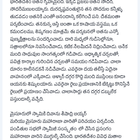
భారతదేశం అతని గృహమైంది. ఇక్కడి ప్రజలు అతని సోదర,
సోదరీమణులయ్యారు. దురదృష్టవంతులైన తన సోదరుల కన్నీళ్ళు
తుడవడం అతనికి ఎంతో ఆనందాన్ని కలిగించే పని. దేశమంతా
పర్యటించాడు. తనకున్న ఆస్తి అంతా ఒక కాషాయ వస్త్రము, ఒక
కమండలము, శిష్యగణం మాత్రమే. ఈ పర్యటనలో అతను ఎన్నో
పుణ్యక్షేత్రాలను సందర్శించాడు. దారి మధ్యలో గుడిసెల్లోనూ,
సత్రాలలోనూ నివసించేవాడు, కటిక నేలమీదనే నిద్రించేవాడు. అనేక
మంది సాధువుల సాంగత్యంలో గడిపాడు. ఆధ్యాత్మిక చర్చలతో,
పవిత్ర కార్యాల గురించిన చర్చలతో సమయం గడిపేవాడు. చాలా
దూరం కాలినడకనే నడిచేవాడు. ఎవరైనా దయ తలిస్తే ఏదైనా
వాహనంలో ఎక్కేవాడు. ఆళ్వార్ దగ్గర కొద్ది మంది ముస్లింలు కూడా
ఆయనకు శిష్యులయారు. ఎవరైనా రైలు ప్రయాణానికి టిక్కెట్టు కొనిస్తేనే
రైలులో ప్రయాణం చేసేవాడు. చాలాసార్లు తన దగ్గర డబ్బులేక
పస్తుండాల్సి వచ్చేది.
మైసూరులో స్వామికి దివాను శేషాద్రి అయ్యర్
మరియు మైసూరు మహారాజా వారితో పరిచయం ఏర్పడింది.
పండితుల సభలో స్వామీజీ సంస్కృతం లో చేసిన ప్రసంగం
మహారాజా వారిని ముగ్ధుల్ని చేసింది. భారతదేశం వివిధ మతాల