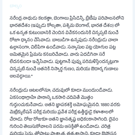
బాల్యం
నరేంద్ర నాథుడు కలకత్తా, బెంగాలు ప్రిసిడెన్సీ, బ్రిటీషు పరిపాలనలోని
భారతదేశం (ఇప్పుడు కోల్కతా, పశ్చిమ బెంగాల్, భారత దేశం) లో
ఒక ఉన్నత కుటుంబానికి చెందిన వివేకనందునికి చిన్నప్పటి నుంచే
రోజూ ధ్యానం చేసేవాడు. బాలుడిగా ఉన్నపుడు నరేంద్రుడు చాలా
ఉల్లాసంగా, చిలిపిగా ఉండేవాడు. సన్యాసుల పట్ల యోగుల పట్ల
అమితమైన ప్రేమను కనబరిచేవాడు. వారు ఏదడిగినా సరే
లేదనకుండా ఇచ్చేసేవాడు. పుట్టగానే పువ్వు పరిమళిస్తిందన్నట్లుగా
చిన్నప్పటి నుంచే అతనికి నిస్వార్థ గుణం, మరియు ఔదార్య గుణాలు
అలవడ్డాయి.*
నరేంద్రుడు ఆటలలోనూ, చదువులో కూడా ముందుండేవాడు.
ఏకసంథాగ్రాహి పాఠాన్ని ఒకసారి చదివితే మొత్తం
గుర్తుంచుకునేవాడు. అతని జ్ఞాపకశక్తి అమోఘమైనది. 1880 వరకు
మెట్రిక్యులేషన్ పరీక్ష మరియు ప్రవేశ పరీక్ష ఉత్తీర్ణుడై కళాశాలలో
చేరాడు. రోజు రోజుకూ అతని జ్ఞానతృష్ణ అధికంకాసాగింది. దైవం
గురించి తెలుసుకోవాలని పరమ ఆసక్తితో ఉండేవాడు. చరిత్ర
మరియు సైన్సు తోపాటు పాశ్చాత్య తత్వశాస్త్రాన్ని కూడా ఔపోసన