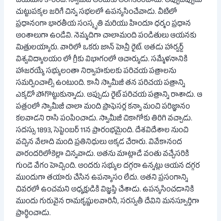
చేయమని కోరింది. స్వామీజీ అందుకు అంగీకరించాడు. అప్పుడప్పుడు
చుట్టుపక్కల జరిగే చిన్న సభలలో ఉపన్యసించేవాడు. వీటిలో
ప్రధానంగా భారతీయ సంస్కృతి మరియు హిందూ ధర్మం ప్రధాన
అంశాలుగా ఉండేవి. నెమ్మదిగా చాలామంది పండితులు ఆయనకు
మిత్రులయ్యారు. వారిలో ఒకరు జాన్ హెన్రీ రైట్. అతడు హార్వర్డ్
విశ్వవిద్యాలయం లో గ్రీకు విభాగంలో ఆచార్యుడు. సమ్మేళనానికి
హాజరయ్యే సభ్యులంతా నిర్వాహకులకు పరిచయ పత్రాలను
సమర్పించాల్సి ఉంటుంది. కానీ స్వామీజీ తన పరిచయ పత్రాన్ని
ఎక్కడో పోగొట్టుకున్నాడు. అప్పుడు రైట్ పరిచయ పత్రాన్ని రాశాడు. ఆ
పత్రంలో స్వామీజీ చాలా మంది ప్రొఫెసర్ల కన్నా మంచి పరిజ్ఞానం
కలవాడని రాసి పంపించాడు. స్వామీజీ చికాగోకు తిరిగి వచ్చాడు.
సదస్సు 1893, సెప్టెంబర్ 11న ప్రారంభమైంది. దేశవిదేశాల నుంచి
వచ్చిన వేలాది మంది ప్రతినిధులు అక్కడ చేరారు. వివేకానంద
వారందరిలోకెల్లా చిన్నవాడు. అతను మాట్లాడే వంతు వచ్చేసరికి
గుండె వేగం హెచ్చింది. అందరు సభ్యుల దగ్గరా ఉన్నట్లు ఆయన దగ్గర
ముందుగా తయారు చేసిన ఉపన్యాసం లేదు. అతని ప్రసంగాన్ని
చివరలో ఉంచమని అధ్యక్షుడికి విజ్ఞప్తి చేశాడు. ఉపన్యసించడానికి
ముందు గురువైన రామకృష్ణులవారినీ, సరస్వతీ దేవిని మనస్పూర్తిగా
ప్రార్థించాడు.