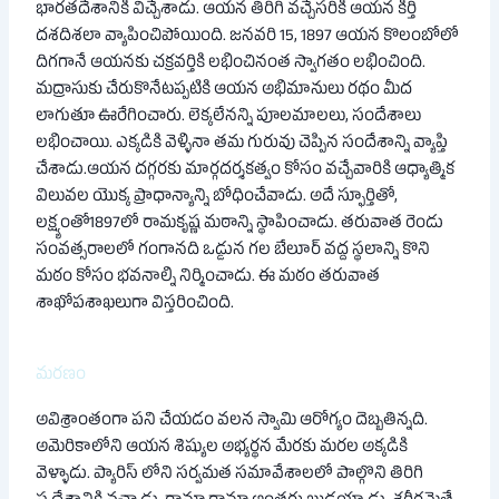
భారతదేశానికి విచ్చేశాడు. ఆయన తిరిగి వచ్చేసరికి ఆయన కీర్తి
దశదిశలా వ్యాపించిపోయింది. జనవరి 15, 1897 ఆయన కొలంబోలో
దిగగానే ఆయనకు చక్రవర్తికి లభించినంత స్వాగతం లభించింది.
మద్రాసుకు చేరుకొనేటప్పటికి ఆయన అభిమానులు రథం మీద
లాగుతూ ఊరేగించారు. లెక్కలేనన్ని పూలమాలలు, సందేశాలు
లభించాయి. ఎక్కడికి వెళ్ళినా తమ గురువు చెప్పిన సందేశాన్ని వ్యాప్తి
చేశాడు.ఆయన దగ్గరకు మార్గదర్శకత్వం కోసం వచ్చేవారికి ఆధ్యాత్మిక
విలువల యొక్క ప్రాధాన్యాన్ని బోధించేవాడు. అదే స్ఫూర్తితో,
లక్ష్యంతో1897లో రామకృష్ణ మఠాన్ని స్థాపించాడు. తరువాత రెండు
సంవత్సరాలలో గంగానది ఒడ్డున గల బేలూర్ వద్ద స్థలాన్ని కొని
మఠం కోసం భవనాల్ని నిర్మించాడు. ఈ మఠం తరువాత
శాఖోపశాఖలుగా విస్తరించింది.
మరణం
అవిశ్రాంతంగా పని చేయడం వలన స్వామి ఆరోగ్యం దెబ్బతిన్నది.
అమెరికాలోని ఆయన శిష్యుల అభ్యర్థన మేరకు మరల అక్కడికి
వెళ్ళాడు. ప్యారిస్ లోని సర్వమత సమావేశాలలో పాల్గొని తిరిగి