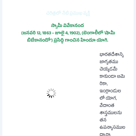
చరిత్రలో నేటి ప్రముఖ వ్యక్తి
స్వామీ వివేకానంద
(జనవరి 12, 1863 – జూలై 4, 1902), (బెంగాలీలో ‘షామీ
బిబేకానందో’) ప్రసిద్ధి గాంచిన హిందూ యోగి.
భారతదేశాన్ని
జాగృతము
చెయ్యడమే
కాకుండా అమె
రికా,
ఇంగ్లాండుల
లో యోగ,
వేదాంత
శాస్త్రములను
తన
ఉపన్యాసముల
ద్వారా,