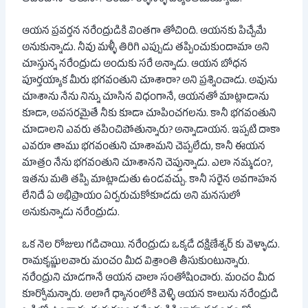
ఆయన ప్రవర్తన నరేంద్రుడికి వింతగా తోచింది. ఆయనకు పిచ్చేమే
అనుకున్నాడు. నీవు మళ్ళీ తిరిగి ఎప్పుడు తప్పించుకుందామా అని
చూస్తున్న నరేంద్రుడు అందుకు సరే అన్నాడు. ఆయన బోధన
పూర్తయ్యాక మీరు భగవంతుని చూశారా? అని ప్రశ్నించాడు. అవును
చూశాను నేను నిన్ను చూసిన విధంగానే, ఆయనతో మాట్లాడాను
కూడా, అవసరమైతే నీకు కూడా చూపించగలను. కానీ భగవంతుని
చూడాలని ఎవరు తపించిపోతున్నారు? అన్నాడాయన. ఇప్పటి దాకా
ఎవరూ తాము భగవంతుని చూశామని చెప్పలేదు, కానీ ఈయన
మాత్రం నేను భగవంతుని చూశానని చెప్తున్నాడు. ఎలా నమ్మడం?,
ఇతను మతి తప్పి మాట్లాడుతు ఉండవచ్చు. కానీ సరైన అవగాహన
లేనిదే ఏ అభిప్రాయం ఏర్పరుచుకోకూడదు అని మనసులో
అనుకున్నాడు నరేంద్రుడు.
ఒక నెల రోజులు గడిచాయి. నరేంద్రుడు ఒక్కడే దక్షిణేశ్వర్ కు వెళ్ళాడు.
రామకృష్ణులవారు మంచం మీద విశ్రాంతి తీసుకుంటున్నారు.
నరేంద్రుని చూడగానే ఆయన చాలా సంతోషించారు. మంచం మీద
కూర్చోమన్నారు. అలాగే ధ్యానంలోకి వెళ్ళి ఆయన కాలును నరేంద్రుడి